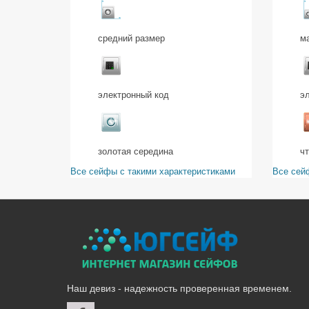
средний размер
м
электронный код
э
золотая середина
ч
Все сейфы с такими характеристиками
Все сей
Наш девиз - надежность проверенная временем.