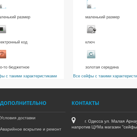
аленький размер
маленький размер
лектронный код
ключ
то-то бюджетное
золотая середина
фы с такими характеристиками
Все сейфы с такими характерист
ДОПОЛНИТЕЛЬНО
КОНТАКТЫ
Условия доставки
г. Одесса ул. Малая Арна
напротив ЦУМа магазин "сейфы
Аварийное вскрытие и ремонт