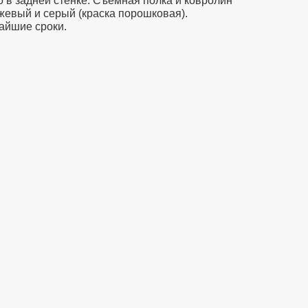
о в задней стенке. Съемная полка и ковролин
жевый и серый (краска порошковая).
айшие сроки.