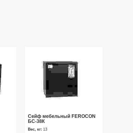
Сейф мебельный FEROCON
БС-38К
Вес, кг:
13