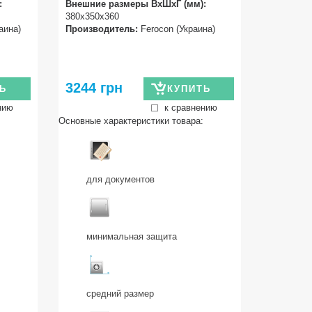
:
Внешние размеры ВхШхГ (мм):
380х350х360
аина)
Производитель:
Ferocon (Украина)
3244 грн
Ь
КУПИТЬ
нию
к сравнению
Основные характеристики товара:
для документов
минимальная защита
средний размер