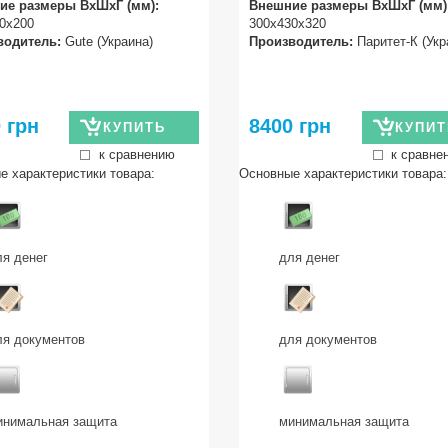
ие размеры ВхШхГ (мм):
Внешние размеры ВхШхГ (мм)
0х200
300х430х320
водитель:
Gute (Украина)
Производитель:
Паритет-К (Укр
 грн
8400 грн
КУПИТЬ
КУПИТ
к сравнению
к сравне
е характеристики товара:
Основные характеристики товара:
ля денег
для денег
ля документов
для документов
инимальная защита
минимальная защита