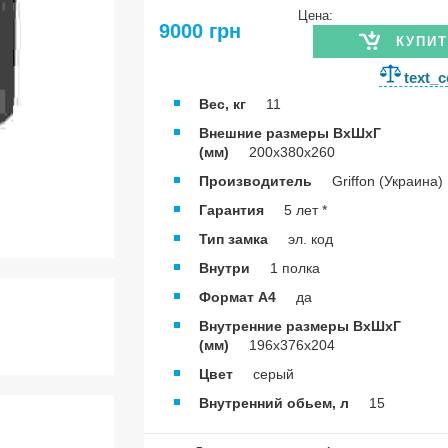
Цена:
9000 грн
КУПИ
text_
Вес, кг
11
Внешние размеры ВхШхГ
(мм)
200х380х260
Производитель
Griffon (Украина)
Гарантия
5 лет *
Тип замка
эл. код
Внутри
1 полка
Формат А4
да
Внутренние размеры ВхШхГ
(мм)
196х376х204
Цвет
серый
Внутренний обьем, л
15