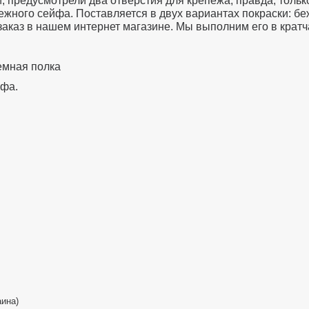
, предусмотрели два отверстия для крепежа, правда, тольк
ежного сейфа. Поставляется в двух вариантах покраски: бе
аказ в нашем интернет магазине. Мы выполним его в кратч
емная полка
йфа.
аина)