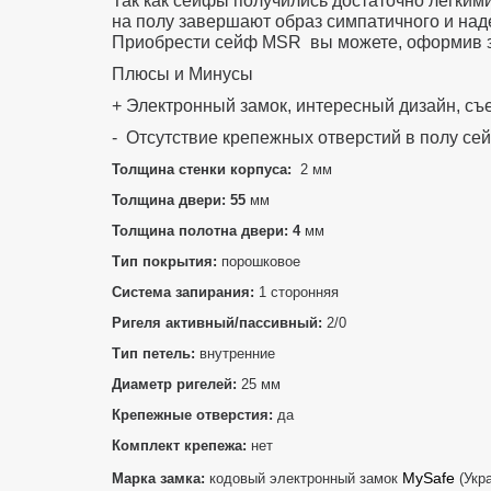
Так как сейфы получились достаточно легкими
на полу завершают образ симпатичного и над
Приобрести сейф
MSR
вы можете, оформив з
Плюсы и Минусы
+ Электронный замок, интересный дизайн, съ
- Отсутствие крепежных отверстий в полу се
Толщина стенки корпуса:
2 мм
Толщина двери: 55
мм
Толщина полотна двери: 4
мм
Тип покрытия:
порошковое
Система запирания:
1 сторонняя
Ригеля активный/пассивный:
2/0
Тип петель:
внутренние
Диаметр ригелей:
25 мм
Крепежные отверстия:
да
Комплект крепежа:
нет
MySafe
Марка замка:
кодовый электронный замок
(Укр