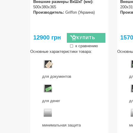
Внешние размеры ВхШхГ (мм):
Внешн
500х380х365
200х31
Производитель:
Griffon (Украина)
Произ
12900 грн
1570
КУПИТЬ
к сравнению
Основные характеристики товара:
Основны
для документов
д
для денег
д
минимальная защита
м